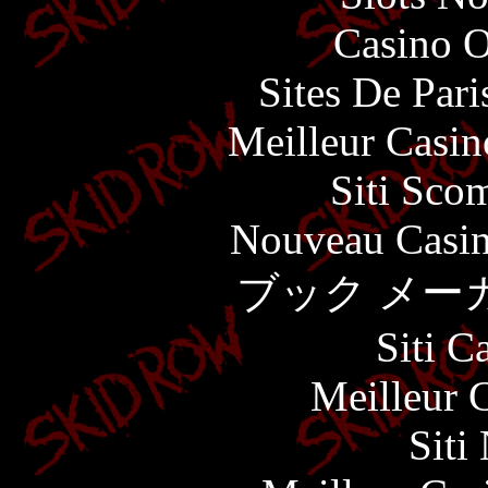
Casino O
Sites De Pari
Meilleur Casin
Siti Sco
Nouveau Casin
ブック メー
Siti C
Meilleur 
Siti