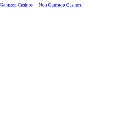
Gamstop Casinos
Non Gamstop Casinos