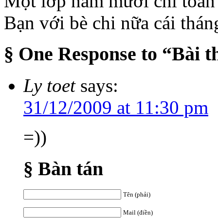
Một lớp năm mươi chỉ toàn
Bạn với bè chi nữa cái thá
§ One Response to “Bài t
Ly toet
says:
31/12/2009 at 11:30 pm
=))
§ Bàn tán
Tên (phải)
Mail (điền)