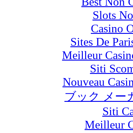
Best Non 
Slots N
Casino O
Sites De Pari
Meilleur Casin
Siti Sco
Nouveau Casin
ブック メー
Siti C
Meilleur 