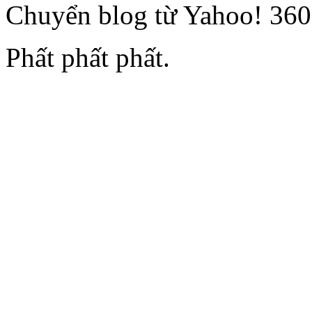
Chuyển blog từ Yahoo! 360 
Phất phất phất.