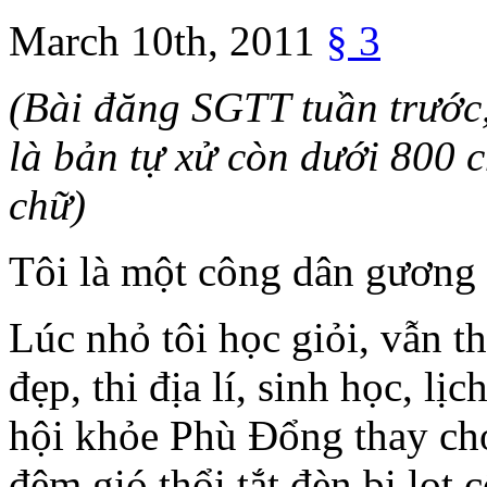
March 10th, 2011
§
3
(Bài đăng SGTT tuần trước
là bản tự xử còn dưới 800 
chữ)
Tôi là một công dân gương
Lúc nhỏ tôi học giỏi, vẫn t
đẹp, thi địa lí, sinh học, lị
hội khỏe Phù Đổng thay cho
đêm gió thổi tắt đèn bị lọt