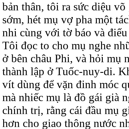
bản thân, tôi ra sức diệu võ
sớm, hét mụ vợ pha một tách
nhi cùng với tờ báo và điếu 
Tôi đọc to cho mụ nghe nhữ
ở bên châu Phi, và hỏi mụ 
thành lập ở Tuốc-nuy-di. Kh
vít dùng để vặn đinh móc qu
mà nhiếc mụ là đồ gái già n
chính trị, rằng cái đầu mụ gi
hơn cho giao thông nước nh