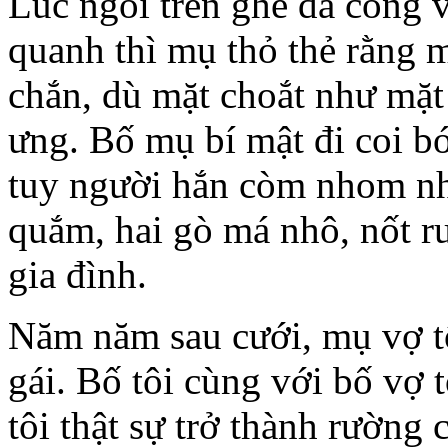
Lúc ngồi trên ghế đá công
quanh thì mụ thỏ thẻ rằng m
chắn, dù mặt choắt như mặt
ưng. Bố mụ bí mật đi coi bói
tuy người hắn còm nhom nh
quắm, hai gò má nhô, nốt ru
gia đình.
Năm năm sau cưới, mụ vợ tôi
gái. Bố tôi cùng với bố vợ t
tôi thật sự trở thành rường c