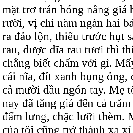
mặt trơ trán bóng nâng giá
rưỡi, vị chi năm ngàn hai b
ra đảo lộn, thiếu trước hụt s
rau, được dĩa rau tươi thì 
chẳng biết chấm với gì. Mấ
cái nĩa, đít xanh bụng ỏng,
cả mười đầu ngón tay. Mẹ t
nay đã tăng giá đến cả tră
đấm lưng, chặc lưỡi thèm. 
của tôi cũng trở thành xa x