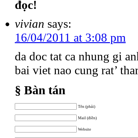
đọc!
vivian
says:
16/04/2011 at 3:08 pm
da doc tat ca nhung gi an
bai viet nao cung rat’ tha
§ Bàn tán
Tên (phải)
Mail (điền)
Website