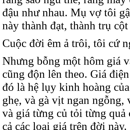
đậu như nhau. Mụ vợ tôi gậ
này thành đạt, thành trụ cộ
Cuộc đời êm ả trôi, tôi cứ 
Nhưng bỗng một hôm giá và
cũng độn lên theo. Giá điệ
đó là hệ lụy kinh hoàng của 
ghẹ, và gà vịt ngan ngỗng, v
và giá từng củ tỏi từng quả ớ
cả các loại giá trên đời nà