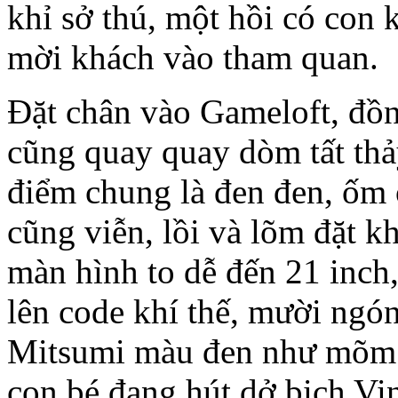
khỉ sở thú, một hồi có con k
mời khách vào tham quan.
Đặt chân vào Gameloft, đồn
cũng quay quay dòm tất thả
điểm chung là đen đen, ốm 
cũng viễn, lồi và lõm đặt k
màn hình to dễ đến 21 inch
lên code khí thế, mười ngó
Mitsumi màu đen như mõm c
con bé đang hút dở bịch Vi