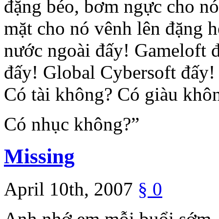
đặng béo, bơm ngực cho nó 
mặt cho nó vênh lên đặng hé
nước ngoài đấy! Gameloft 
đấy! Global Cybersoft đấy!
Có tài không? Có giàu khô
Có nhục không?”
Missing
April 10th, 2007
§
0
Anh nhớ em mỗi buổi sớm, 