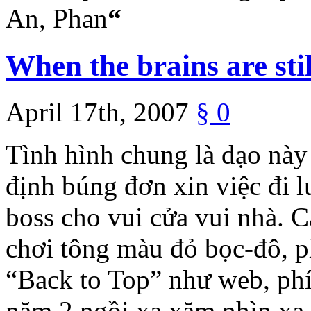
“
An, Phan
When the brains are stil
April 17th, 2007
§
0
Tình hình chung là dạo này 
định búng đơn xin việc đi l
boss cho vui cửa vui nhà. C
chơi tông màu đỏ bọc-đô, p
“Back to Top” như web, phía
năm 2 ngồi xa xăm nhìn xa