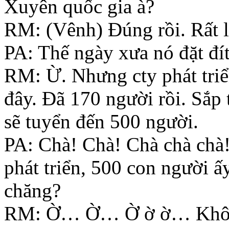
Xuyên quốc gia à?
RM: (Vênh) Đúng rồi. Rất l
PA: Thế ngày xưa nó đặt đ
RM: Ừ. Nhưng cty phát triể
đây. Đã 170 người rồi. Sắp 
sẽ tuyển đến 500 người.
PA: Chà! Chà! Chà chà chà!
phát triển, 500 con người ấ
chăng?
RM: Ờ… Ờ… Ờ ờ ờ… Không