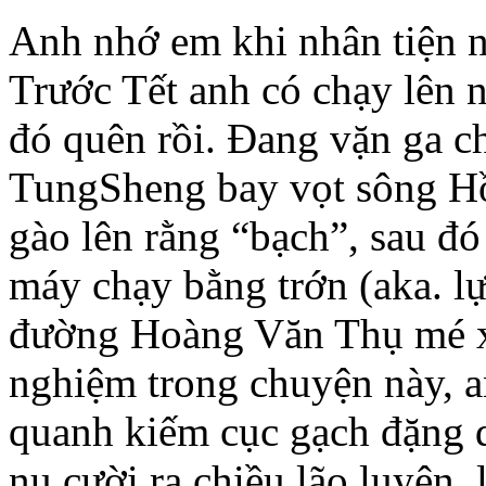
Anh nhớ em khi nhân tiện n
Trước Tết anh có chạy lên 
đó quên rồi. Đang vặn ga c
TungSheng bay vọt sông Hồ
gào lên rằng “bạch”, sau đó
máy chạy bằng trớn (aka. lự
đường Hoàng Văn Thụ mé xé
nghiệm trong chuyện này, a
quanh kiếm cục gạch đặng d
nụ cười ra chiều lão luyện,