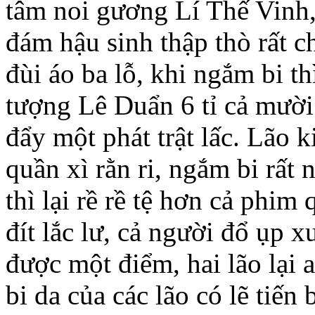
tâm noi gương Lí Thế Vinh,
đám hậu sinh thập thò rất 
đùi áo ba lỗ, khi ngắm bi t
tượng Lê Duẩn 6 tỉ cả mười
đẩy một phát trật lấc. Lão k
quần xì rằn ri, ngắm bi rất
thì lại rề rề tệ hơn cả phim
đít lắc lư, cả người đổ ụp 
được một điểm, hai lão lại 
bi da của các lão có lẽ tiến