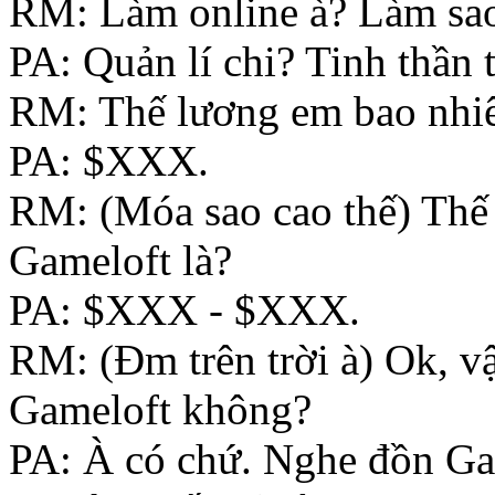
RM: Làm online à? Làm sao
PA: Quản lí chi? Tinh thần 
RM: Thế lương em bao nhi
PA: $XXX.
RM: (Móa sao cao thế) Th
Gameloft là?
PA: $XXX - $XXX.
RM: (Đm trên trời à) Ok, v
Gameloft không?
PA: À có chứ. Nghe đồn Ga