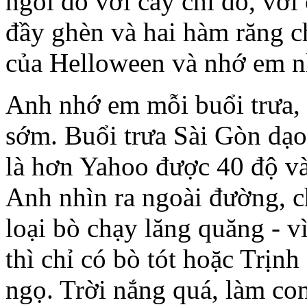
ngồi đó với cây chì đỏ, với
đầy ghèn và hai hàm răng c
của Helloween và nhớ em n
Anh nhớ em mỗi buổi trưa, 
sớm. Buổi trưa Sài Gòn dạo
là hơn Yahoo được 40 độ và
Anh nhìn ra ngoài đường, ch
loại bò chạy lăng quăng - v
thì chỉ có bò tót hoặc Trị
ngọ. Trời nắng quá, làm con