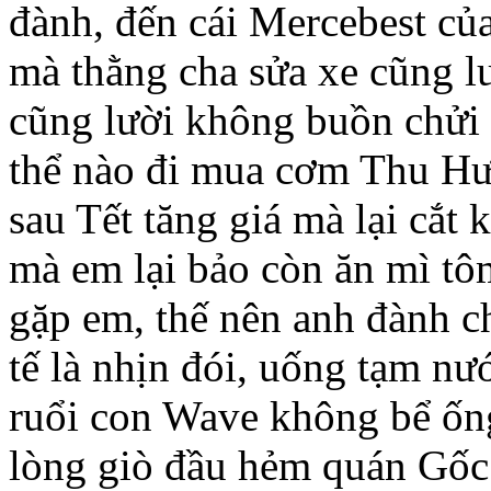
đành, đến cái Mercebest củ
mà thằng cha sửa xe cũng l
cũng lười không buồn chửi
thể nào đi mua cơm Thu Hư
sau Tết tăng giá mà lại cắt 
mà em lại bảo còn ăn mì tô
gặp em, thế nên anh đành ch
tế là nhịn đói, uống tạm nư
ruổi con Wave không bể ống
lòng giò đầu hẻm quán Gốc