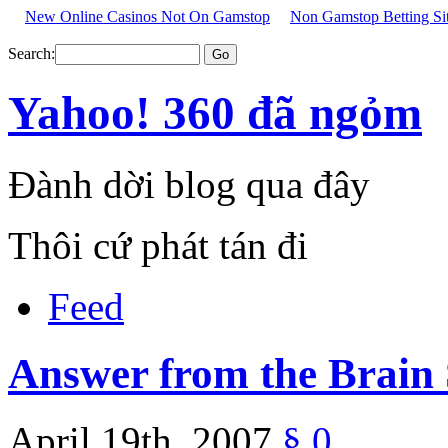
New Online Casinos Not On Gamstop
Non Gamstop Betting Si
Search:
Yahoo! 360 đã ngỏm
Đành dời blog qua đây
Thôi cứ phát tán đi
Feed
Answer from the Brain
April 19th, 2007
§
0