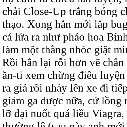
chải Close-Up trắng bóng c
thạo. Xong hắn mới lắp bug
cả lửa ra như pháo hoa Bín
làm một thằng nhóc giật mì
Rồi hắn lại rỗi hơn vẽ chân
ăn-ti xem chừng điêu luyện
ra giả rồi nhảy lên xe đi ti
giảm ga được nữa, cứ lồng 
lỡ dại nuốt quá liều Viagra,
thường lệ (sau này anh mới 