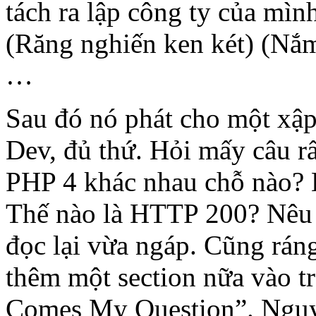
tách ra lập công ty của mìn
(Răng nghiến ken két) (Nắm 
…
Sau đó nó phát cho một xậ
Dev, đủ thứ. Hỏi mấy câu rấ
PHP 4 khác nhau chỗ nào?
Thế nào là HTTP 200? Nêu 
đọc lại vừa ngáp. Cũng rán
thêm một section nữa vào tr
Comes My Question”. Nguyê